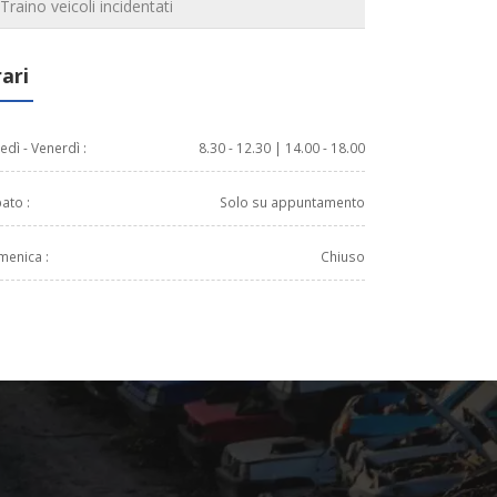
Traino veicoli incidentati
ari
edì - Venerdì :
8.30 - 12.30 | 14.00 - 18.00
ato :
Solo su appuntamento
enica :
Chiuso