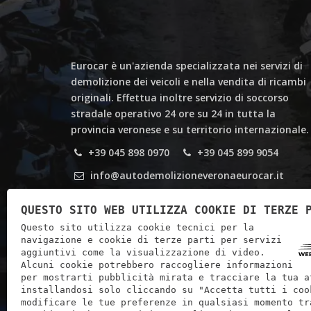
Eurocar è un'azienda specializzata nei servizi di
demolizione dei veicoli e nella vendita di ricambi
originali. Effettua inoltre servizio di soccorso
stradale operativo 24 ore su 24 in tutta la
provincia veronese e su territorio internazionale.
+39 045 898 0970
+39 045 899 9054
info@autodemolizioneveronaeurocar.it
Via Torre Orti, 1/A -37030 - Verona
QUESTO SITO WEB UTILIZZA COOKIE DI TERZE 
Questo sito utilizza cookie tecnici per la
navigazione e cookie di terze parti per servizi
aggiuntivi come la visualizzazione di video.
Alcuni cookie potrebbero raccogliere informazioni
per mostrarti pubblicità mirata e tracciare la tua a
installandosi solo cliccando su "Accetta tutti i coo
modificare le tue preferenze in qualsiasi momento tr