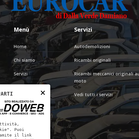
Menù
Servizi
Home
Autodemolizioni
Chi siamo
Ricambi originali
Servizi
Ricambi meccanici originali a
moto
Contatti
×
PARTI
Vedi tutti i servizi
ttività,
kie". Puoi
amite il link