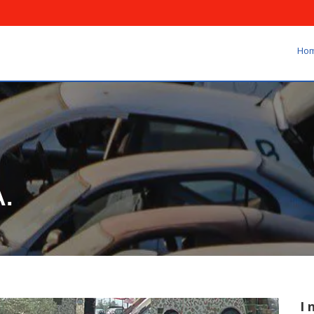
Ho
A.
I 