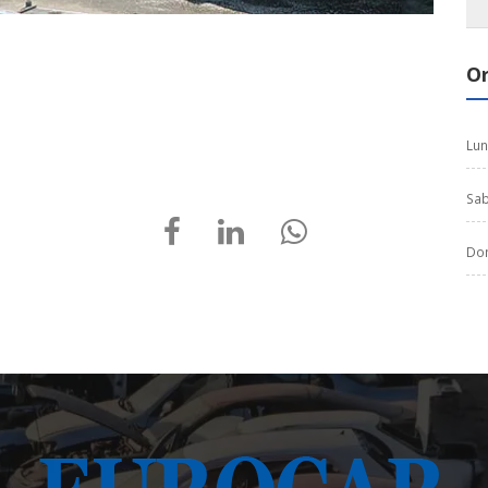
Or
.
Lun
Sab
Dom